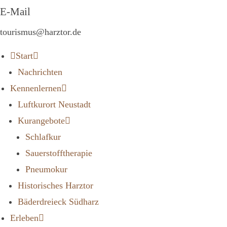
E-Mail
tourismus@harztor.de
Start
Nachrichten
Kennenlernen
Luftkurort Neustadt
Kurangebote
Schlafkur
Sauerstofftherapie
Pneumokur
Historisches Harztor
Bäderdreieck Südharz
Erleben