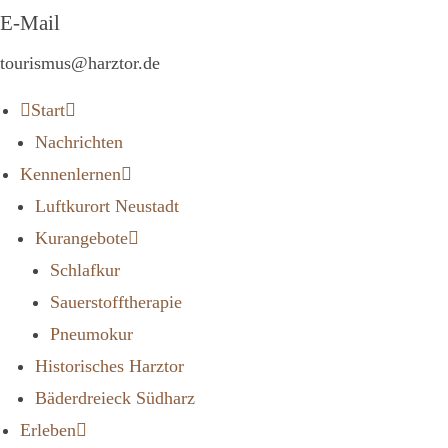
E-Mail
tourismus@harztor.de
Start
Nachrichten
Kennenlernen
Luftkurort Neustadt
Kurangebote
Schlafkur
Sauerstofftherapie
Pneumokur
Historisches Harztor
Bäderdreieck Südharz
Erleben