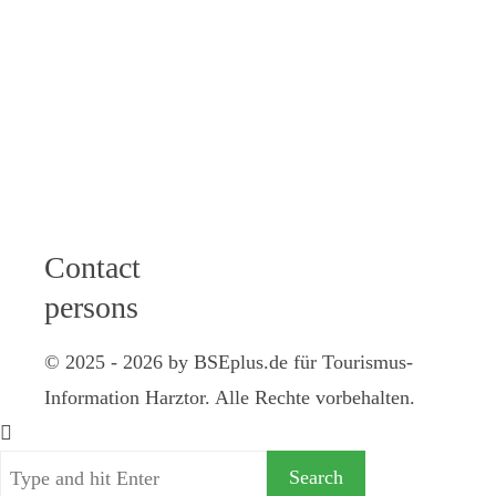
Thursday: 9 -
12 am I 2 - 4
pm
Friday: 9 - 12
am
Samstag: 10 -
12 Uhr
Contact
persons
© 2025 - 2026 by BSEplus.de für Tourismus-
Information Harztor. Alle Rechte vorbehalten.