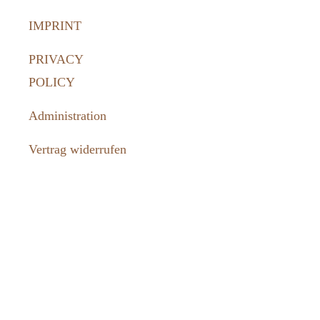
IMPRINT
PRIVACY
POLICY
Administration
Vertrag widerrufen
How to
reach us:
036331 462-
77
tourismus@harztor.de
www.harztor-